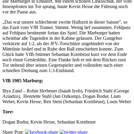
alle Marburger in Emsdorf. Mit einem schönen Linksschuß, der vom
Innenpfosten ins Tor sprang, baute Kevin Hesse die Führung noch
vor der Pause aus.
„Das war unsere schlechteste zweite Halbzeit in dieser Saison“, so
das Fazit vom VfB Trainer. Stimmt. Wenig lief zusammen. Fehlpass
auf Fehlpass bestimmte fortan das Spiel. Die Marburger hatten
scheinbar alle Tugenden in der Kabine gelassen. Der Gastgeber
verkürzte auf 1:2, als der JFV-Torschütze ungehindert von der
Mittelinie loslief und in Ruhe den Ball einschieben konnte. Zum
Glück hatte VfB-Stürmer Sebastian Kornbrust kurz vor dem Ende
noch einen Geistesblitz. Eine Flanke hob er mit dem Rücken zum
Tor stehend über seinen Gegenspieler und vollendete nach einer
schnellen Drehung zum 1:3-Endstand.
VfB 1905 Marburg:
Iliya Zand – Robin Herbener (Isaiah Iyob), Friedrich Stahl (George
Aziadzo), Henriette Stahl (Jan Ostkamp), Dogan Bodur, Liam
Weber, Kevin Hesse, Ben Stein (Sebastian Kornbrust), Louis Weber
Tore:
Dogan Bodur, Kevin Hesse, Sebastian Kornbrust
Share Post: