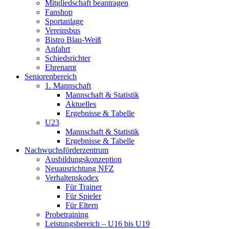
Mitgliedschaft beantragen
Fanshop
Sportanlage
Vereinsbus
Bistro Blau-Weiß
Anfahrt
Schiedsrichter
Ehrenamt
Seniorenbereich
1. Mannschaft
Mannschaft & Statistik
Aktuelles
Ergebnisse & Tabelle
U23
Mannschaft & Statistik
Ergebnisse & Tabelle
Nachwuchsförderzentrum
Ausbildungskonzeption
Neuausrichtung NFZ
Verhaltenskodex
Für Trainer
Für Spieler
Für Eltern
Probetraining
Leistungsbereich – U16 bis U19