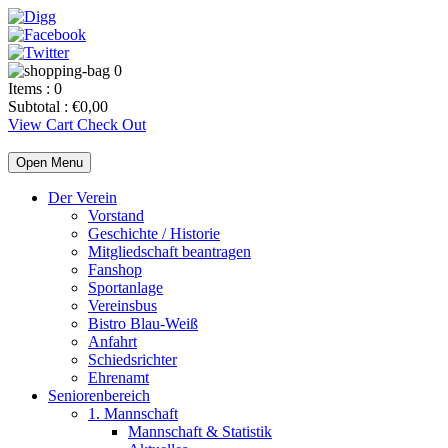
0
Items :
0
Subtotal :
€
0,00
View Cart
Check Out
Open Menu
Der Verein
Vorstand
Geschichte / Historie
Mitgliedschaft beantragen
Fanshop
Sportanlage
Vereinsbus
Bistro Blau-Weiß
Anfahrt
Schiedsrichter
Ehrenamt
Seniorenbereich
1. Mannschaft
Mannschaft & Statistik