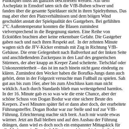
Punktspiel muss als glanzlos beschrieben werden. Auf dem
Ascheplatz in Emsdorf taten sich die VfB-Buben schwer und
fanden über die gesamte Spieldauer nicht in ihren Spielrythmus. Das
mag aber eher den Platzverhältnissen und dem böigen Wind
geschuldet anstatt der Spielqualität des Gastgebers. Bei gefühlten
2°C Außentemperatur konnten die Blauen zumindest
vielversprechend in die Begegnung starten. Eine Reihe von
Eckstößen brachten aber keine erkennbare Gefahr. Die Gastgeber
gaben nach und nach ihren Respekt auf. In der zehnten Minute
wagten sich die JFV-Kicker erstmals mit Zug in Richtung VfB-
Gehäuse. Die erste Gelegenheit nach Ballverlust auf der linken Seite
und anschließendem Zuckerpass in den Lauf des gegnerischen
Stürmers, der aber knapp an Keeper Zand scheiterte. Tiefschlaf oder
Unkonzentriertheit – das ist im nach hinein nicht ganz eindeutig zu
klären. Zumindest den Wecker haben die Borufka-Jungs dann auch
gehört, denn in der Folgezeit versuchte man Fußball zu spielen. Sah
gut aus bis zum 16er, aber bis zum Abschluss kam man nicht
wirklich. Auch durch Standards blieb man weitestgehend harmlos.
In der 16. Minute gab es so was wie die erste Chance, aber der
schöne Schuss von Dogan Bodur war eine sichere Beute des
Keepers. Zwei Minuten später fiel er dann aber doch, der erarbeitete
Führungstreffer. Dogan Bodur war zur Stelle und traf zur VfB-
Führung. Erleichterung machte sich breit. Auch mir wurde etwas
wärmer. Jetzt am Ball bleiben und auf den Ausbau der Führung
drängen, dann wird es doch noch ein entspannter Mittagskick für