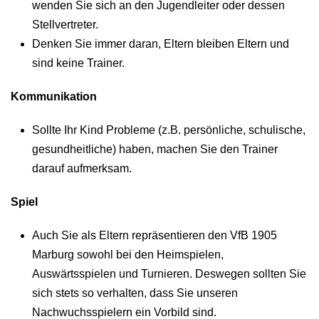
wenden Sie sich an den Jugendleiter oder dessen
Stellvertreter.
Denken Sie immer daran, Eltern bleiben Eltern und
sind keine Trainer.
Kommunikation
Sollte Ihr Kind Probleme (z.B. persönliche, schulische,
gesundheitliche) haben, machen Sie den Trainer
darauf aufmerksam.
Spiel
Auch Sie als Eltern repräsentieren den VfB 1905
Marburg sowohl bei den Heimspielen,
Auswärtsspielen und Turnieren. Deswegen sollten Sie
sich stets so verhalten, dass Sie unseren
Nachwuchsspielern ein Vorbild sind.