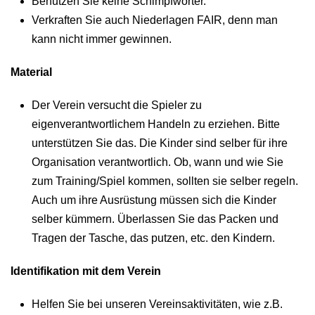
Benutzen Sie keine Schimpfwörter.
Verkraften Sie auch Niederlagen FAIR, denn man
kann nicht immer gewinnen.
Material
Der Verein versucht die Spieler zu
eigenverantwortlichem Handeln zu erziehen. Bitte
unterstützen Sie das. Die Kinder sind selber für ihre
Organisation verantwortlich. Ob, wann und wie Sie
zum Training/Spiel kommen, sollten sie selber regeln.
Auch um ihre Ausrüstung müssen sich die Kinder
selber kümmern. Überlassen Sie das Packen und
Tragen der Tasche, das putzen, etc. den Kindern.
Identifikation mit dem Verein
Helfen Sie bei unseren Vereinsaktivitäten, wie z.B.