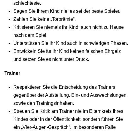
schlechteste.
Sagen Sie Ihrem Kind nie, es sei der beste Spieler.
Zahlen Sie keine „Torprämie“.
Kritisieren Sie niemals ihr Kind, auch nicht zu Hause
nach dem Spiel.
Unterstützen Sie ihr Kind auch in schwierigen Phasen.
Entwickeln Sie für ihr Kind keinen falschen Ehrgeiz
und setzen Sie es nicht unter Druck.
Trainer
Respektieren Sie die Entscheidung des Trainers
gegenüber der Aufstellung, Ein- und Auswechslungen,
sowie den Trainingsinhalten.
Streuen Sie Kritik am Trainer nie im Elternkreis Ihres
Kindes oder in der Öffentlichkeit, sondern führen Sie
ein „Vier-Augen-Gespräch“. Im besonderen Falle