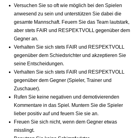
Versuchen Sie so oft wie möglich bei den Spielen
anwesend zu sein und unterstützen Sie dabei die
gesamte Mannschaft. Feuern Sie das Team lautstark,
aber stets FAIR und RESPEKTVOLL gegenüber dem
Gegner an.
Verhalten Sie sich stets FAIR und RESPEKTVOLL
gegenüber dem Schiedsrichter und akzeptieren Sie
seine Entscheidungen.
Verhalten Sie sich stets FAIR und RESPEKTVOLL
gegenüber dem Gegner (Spieler, Trainer und
Zuschauer).
Rufen Sie keine negativen und demotivierenden
Kommentare in das Spiel. Muntern Sie die Spieler
lieber positiv auf und feuern Sie sie an.
Freuen Sie sich nicht, wenn dem Gegner etwas
misslingt.