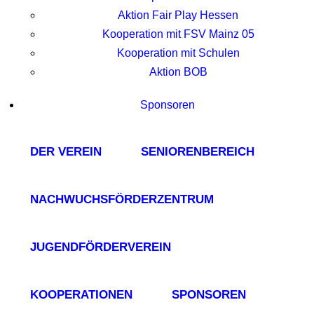
Aktion Fair Play Hessen
Kooperation mit FSV Mainz 05
Kooperation mit Schulen
Aktion BOB
Sponsoren
DER VEREIN
SENIORENBEREICH
NACHWUCHSFÖRDERZENTRUM
JUGENDFÖRDERVEREIN
KOOPERATIONEN
SPONSOREN