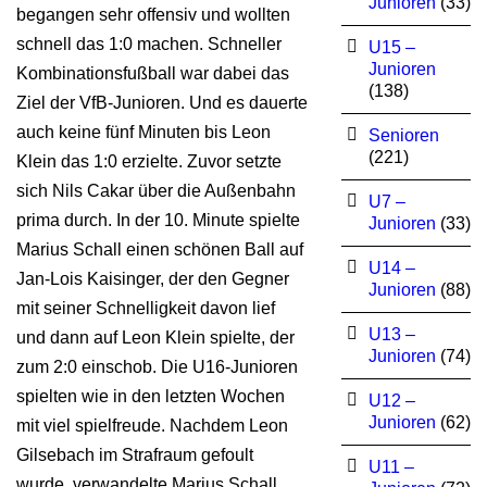
Junioren
(33)
begangen sehr offensiv und wollten
schnell das 1:0 machen. Schneller
U15 –
Junioren
Kombinationsfußball war dabei das
(138)
Ziel der VfB-Junioren. Und es dauerte
auch keine fünf Minuten bis Leon
Senioren
(221)
Klein das 1:0 erzielte. Zuvor setzte
sich Nils Cakar über die Außenbahn
U7 –
prima durch. In der 10. Minute spielte
Junioren
(33)
Marius Schall einen schönen Ball auf
U14 –
Jan-Lois Kaisinger, der den Gegner
Junioren
(88)
mit seiner Schnelligkeit davon lief
U13 –
und dann auf Leon Klein spielte, der
Junioren
(74)
zum 2:0 einschob. Die U16-Junioren
spielten wie in den letzten Wochen
U12 –
Junioren
(62)
mit viel spielfreude. Nachdem Leon
Gilsebach im Strafraum gefoult
U11 –
wurde, verwandelte Marius Schall