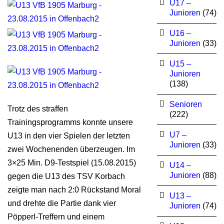
U17 –
Junioren
(74)
U16 –
Junioren
(33)
U15 –
Junioren
(138)
Senioren
Trotz des straffen
(222)
Trainingsprogramms konnte unsere
U7 –
U13 in den vier Spielen der letzten
Junioren
(33)
zwei Wochenenden überzeugen. Im
3×25 Min. D9-Testspiel (15.08.2015)
U14 –
Junioren
(88)
gegen die U13 des TSV Korbach
zeigte man nach 2:0 Rückstand Moral
U13 –
und drehte die Partie dank vier
Junioren
(74)
Pöpperl-Treffern und einem