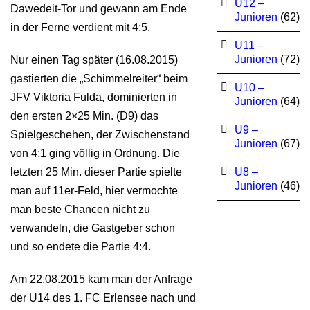
U12 –
Dawedeit-Tor und gewann am Ende
Junioren
(62)
in der Ferne verdient mit 4:5.
U11 –
Junioren
(72)
Nur einen Tag später (16.08.2015)
gastierten die „Schimmelreiter“ beim
U10 –
JFV Viktoria Fulda, dominierten in
Junioren
(64)
den ersten 2×25 Min. (D9) das
U9 –
Spielgeschehen, der Zwischenstand
Junioren
(67)
von 4:1 ging völlig in Ordnung. Die
letzten 25 Min. dieser Partie spielte
U8 –
Junioren
(46)
man auf 11er-Feld, hier vermochte
man beste Chancen nicht zu
verwandeln, die Gastgeber schon
und so endete die Partie 4:4.
Am 22.08.2015 kam man der Anfrage
der U14 des 1. FC Erlensee nach und