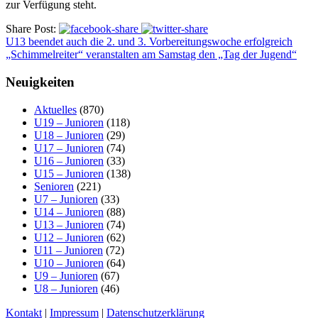
zur Verfügung steht.
Share Post:
U13 beendet auch die 2. und 3. Vorbereitungswoche erfolgreich
„Schimmelreiter“ veranstalten am Samstag den „Tag der Jugend“
Neuigkeiten
Aktuelles
(870)
U19 – Junioren
(118)
U18 – Junioren
(29)
U17 – Junioren
(74)
U16 – Junioren
(33)
U15 – Junioren
(138)
Senioren
(221)
U7 – Junioren
(33)
U14 – Junioren
(88)
U13 – Junioren
(74)
U12 – Junioren
(62)
U11 – Junioren
(72)
U10 – Junioren
(64)
U9 – Junioren
(67)
U8 – Junioren
(46)
Kontakt
|
Impressum
|
Datenschutzerklärung