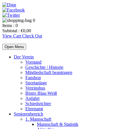
0
Items :
0
Subtotal :
€
0,00
View Cart
Check Out
Open Menu
Der Verein
Vorstand
Geschichte / Historie
Mitgliedschaft beantragen
Fanshop
Sportanlage
Vereinsbus
Bistro Blau-Weiß
Anfahrt
Schiedsrichter
Ehrenamt
Seniorenbereich
1. Mannschaft
Mannschaft & Statistik