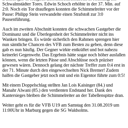
Schwalmstädter Tores. Edwin Schoch erhöhte in der 37. Min. auf
2:0. Noch ein Tor drauflegen konnten die Schimmelreiter vor der
Pause: Philipp Stein verwandelte einen Strafstoß zur 3:0
Pausenführung.
Auch im zweiten Abschnitt konnten die schwachen Gastgeber die
Dominanz und die Überlegenheit der Schimmelreiter nicht ins
Wanken bringen. Es würde sicherlich den Rahmen sprengen hier
nun sämtliche Chancen des VFB zum Besten zu geben, denn diese
gab es nun häufig. Der Gegner wirkte entkräftet und bot nahezu
keinerlei Gegenwehr. Das Ergebnis hätte sogar noch höher ausfallen
können, wenn die letzten Pässe und Abschlüsse noch präziser
gewesen wären. Dennoch gelang der nächste Treffer zum 0:4 erst in
der 71. Minute durch den eingewechselten Nick Bremer! Zudem
halfen die Gastgeber jetzt noch mit und ein Eigentor führte zum 0:5!
Mit einem Doppelschlag stellten Jan Lois Kaisinger (84.) und
Manahr Alwani (85.) den verdienten Endstand her. Dank des
Kantersieges bleiben die Schimmelreiter an der Tabellenspitze dran.
Weiter geht es für die VFB U19 am Samstag den 31.08.2019 um
11:00Uhr in Marburg gegen die SG Waldsolms.