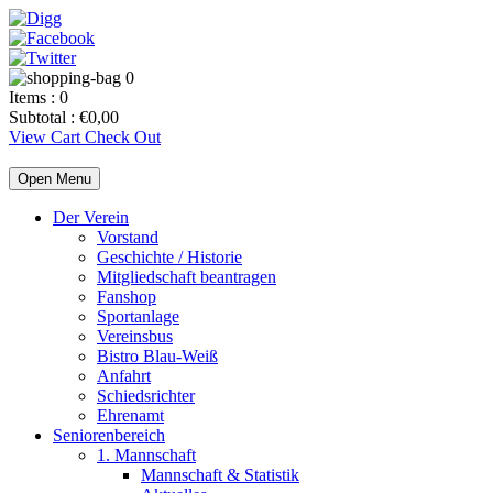
0
Items :
0
Subtotal :
€
0,00
View Cart
Check Out
Open Menu
Der Verein
Vorstand
Geschichte / Historie
Mitgliedschaft beantragen
Fanshop
Sportanlage
Vereinsbus
Bistro Blau-Weiß
Anfahrt
Schiedsrichter
Ehrenamt
Seniorenbereich
1. Mannschaft
Mannschaft & Statistik