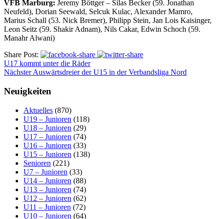
VFB Marburg:
Jeremy Böttger – Silas Becker (59. Jonathan
Neufeld), Dorian Seewald, Selcuk Kulac, Alexander Mamro,
Marius Schall (53. Nick Bremer), Philipp Stein, Jan Lois Kaisinger,
Leon Seitz (59. Shakir Adnam), Nils Cakar, Edwin Schoch (59.
Manahr Alwani)
Share Post:
U17 kommt unter die Räder
Nächster Auswärtsdreier der U15 in der Verbandsliga Nord
Neuigkeiten
Aktuelles
(870)
U19 – Junioren
(118)
U18 – Junioren
(29)
U17 – Junioren
(74)
U16 – Junioren
(33)
U15 – Junioren
(138)
Senioren
(221)
U7 – Junioren
(33)
U14 – Junioren
(88)
U13 – Junioren
(74)
U12 – Junioren
(62)
U11 – Junioren
(72)
U10 – Junioren
(64)