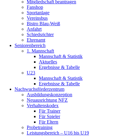
Mitgliedschaft beantragen
Fanshop
Sportanlage
Vereinsbus
Bistro Blau-Weiß
Anfahrt
Schiedsrichter
Ehrenamt
Seniorenbereich
1. Mannschaft
Mannschaft & Statistik
Aktuelles
Ergebnisse & Tabelle
U23
Mannschaft & Statistik
Ergebnisse & Tabelle
Nachwuchsförderzentrum
Ausbildungskonzeption
Neuausrichtung NFZ
Verhaltenskodex
Für Trainer
Für Spieler
Für Eltern
Probetraining
Leistungsbereich – U16 bis U19