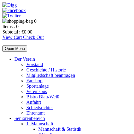
0
Items :
0
Subtotal :
€
0,00
View Cart
Check Out
Open Menu
Der Verein
Vorstand
Geschichte / Historie
Mitgliedschaft beantragen
Fanshop
Sportanlage
Vereinsbus
Bistro Blau-Weiß
Anfahrt
Schiedsrichter
Ehrenamt
Seniorenbereich
1. Mannschaft
Mannschaft & Statistik