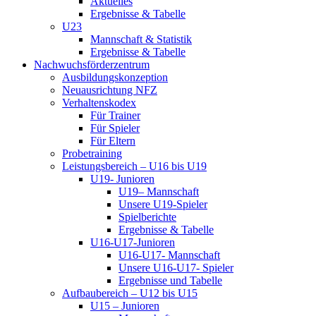
Aktuelles
Ergebnisse & Tabelle
U23
Mannschaft & Statistik
Ergebnisse & Tabelle
Nachwuchsförderzentrum
Ausbildungskonzeption
Neuausrichtung NFZ
Verhaltenskodex
Für Trainer
Für Spieler
Für Eltern
Probetraining
Leistungsbereich – U16 bis U19
U19- Junioren
U19– Mannschaft
Unsere U19-Spieler
Spielberichte
Ergebnisse & Tabelle
U16-U17-Junioren
U16-U17- Mannschaft
Unsere U16-U17- Spieler
Ergebnisse und Tabelle
Aufbaubereich – U12 bis U15
U15 – Junioren