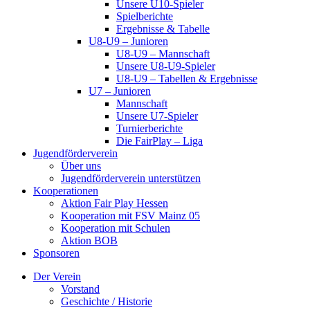
Unsere U10-Spieler
Spielberichte
Ergebnisse & Tabelle
U8-U9 – Junioren
U8-U9 – Mannschaft
Unsere U8-U9-Spieler
U8-U9 – Tabellen & Ergebnisse
U7 – Junioren
Mannschaft
Unsere U7-Spieler
Turnierberichte
Die FairPlay – Liga
Jugendförderverein
Über uns
Jugendförderverein unterstützen
Kooperationen
Aktion Fair Play Hessen
Kooperation mit FSV Mainz 05
Kooperation mit Schulen
Aktion BOB
Sponsoren
Der Verein
Vorstand
Geschichte / Historie