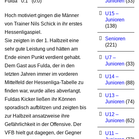
Fulda 0:1 (0:0)
Junioren
(33)
U15 –
Hoch motiviert gingen die Männer
Junioren
von Trainer Nils Schick in ihr erstes
(138)
Hessenligaspiel.
Senioren
Sie zeigten in der 1. Halbzeit eine
(221)
sehr gute Leistung und hätten am
Ende einen Punkt verdient gehabt.
U7 –
Junioren
(33)
Dem Gast aus Fulda, der in den
letzten Jahren immer im vorderen
U14 –
Mittelfeld der Hessenliga-Tabelle zu
Junioren
(88)
finden war, wurde alles abverlangt.
U13 –
Fuldas Kicker ließen ihr Können
Junioren
(74)
sporadisch aufblitzen und zeigten bis
U12 –
zur Halbzeit ansatzweise ihre
Junioren
(62)
Gefährlichkeit in der Offensive. Der
VFB hielt gut dagegen, der Gegner
U11 –