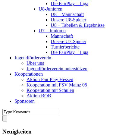
Die FairPlay – Liga
U8-Junioren
U8 – Mannschaft
Unsere U8-Spieler
U8 – Tabellen & Ergebnisse
U7 – Junioren
Mannschaft
Unsere U7-Spieler
Turnierberichte
Die FairPlay – Liga
Jugendförderverein
Über uns
Jugendförderverein unterstützen
Kooperationen
Aktion Fair Play Hessen
Kooperation mit FSV Mainz 05
Kooperation mit Schulen
Aktion BOB
Sponsoren
Neuigkeiten