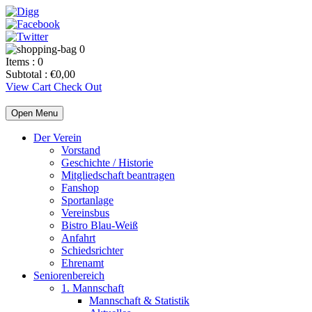
0
Items :
0
Subtotal :
€
0,00
View Cart
Check Out
Open Menu
Der Verein
Vorstand
Geschichte / Historie
Mitgliedschaft beantragen
Fanshop
Sportanlage
Vereinsbus
Bistro Blau-Weiß
Anfahrt
Schiedsrichter
Ehrenamt
Seniorenbereich
1. Mannschaft
Mannschaft & Statistik