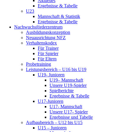
Aktuelles
Ergebnisse & Tabelle
U23
Mannschaft & Statistik
Ergebnisse & Tabelle
Nachwuchsförderzentrum
Ausbildungskonzeption
Neuausrichtung NFZ
Verhaltenskodex
Für Trainer
Für Spieler
Für Eltern
Probetraining
Leistungsbereich – U16 bis U19
U19- Junioren
U19– Mannschaft
Unsere U19-Spieler
Spielberichte
Ergebnisse & Tabelle
U17-Junioren
U17- Mannschaft
Unsere U17- Spieler
Ergebnisse und Tabelle
Aufbaubereich – U12 bis U15
U15 – Junioren