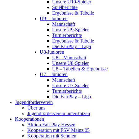
Unsere U10-Spieler
Spielberichte
Ergebnisse & Tabelle
U9 – Junioren
Mannschaft
Unsere U9-Spieler
Turnierberichte
Ergebnisse & Tabelle
Die FairPlay – Liga
U8-Junioren
U8 – Mannschaft
Unsere U8-Spieler
U8 – Tabellen & Ergebnisse
U7 – Junioren
Mannschaft
Unsere U7-Spieler
Turnierberichte
Die FairPlay – Liga
Jugendförderverein
Über uns
Jugendförderverein unterstützen
Kooperationen
Aktion Fair Play Hessen
Kooperation mit FSV Mainz 05
Kooperation mit Schulen