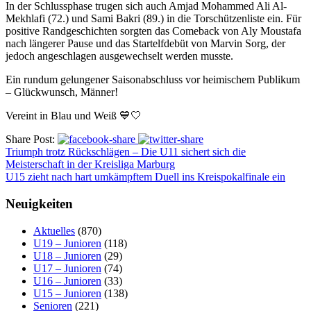
In der Schlussphase trugen sich auch Amjad Mohammed Ali Al-
Mekhlafi (72.) und Sami Bakri (89.) in die Torschützenliste ein. Für
positive Randgeschichten sorgten das Comeback von Aly Moustafa
nach längerer Pause und das Startelfdebüt von Marvin Sorg, der
jedoch angeschlagen ausgewechselt werden musste.
Ein rundum gelungener Saisonabschluss vor heimischem Publikum
– Glückwunsch, Männer!
Vereint in Blau und Weiß 💙🤍
Share Post:
Triumph trotz Rückschlägen – Die U11 sichert sich die
Meisterschaft in der Kreisliga Marburg
U15 zieht nach hart umkämpftem Duell ins Kreispokalfinale ein
Neuigkeiten
Aktuelles
(870)
U19 – Junioren
(118)
U18 – Junioren
(29)
U17 – Junioren
(74)
U16 – Junioren
(33)
U15 – Junioren
(138)
Senioren
(221)