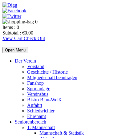
0
Items :
0
Subtotal :
€
0,00
View Cart
Check Out
Open Menu
Der Verein
Vorstand
Geschichte / Historie
Mitgliedschaft beantragen
Fanshop
Sportanlage
Vereinsbus
Bistro Blau-Weiß
Anfahrt
Schiedsrichter
Ehrenamt
Seniorenbereich
1. Mannschaft
Mannschaft & Statistik