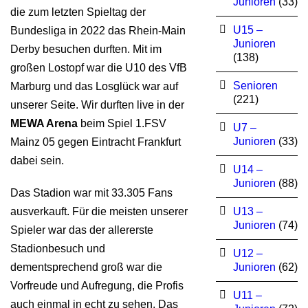
Junioren
(33)
die zum letzten Spieltag der
U15 –
Bundesliga in 2022 das Rhein-Main
Junioren
Derby besuchen durften. Mit im
(138)
großen Lostopf war die U10 des VfB
Senioren
Marburg und das Losglück war auf
(221)
unserer Seite. Wir durften live in der
MEWA Arena
beim Spiel 1.FSV
U7 –
Junioren
(33)
Mainz 05 gegen Eintracht Frankfurt
dabei sein.
U14 –
Junioren
(88)
Das Stadion war mit 33.305 Fans
ausverkauft. Für die meisten unserer
U13 –
Junioren
(74)
Spieler war das der allererste
Stadionbesuch und
U12 –
dementsprechend groß war die
Junioren
(62)
Vorfreude und Aufregung, die Profis
U11 –
auch einmal in echt zu sehen. Das