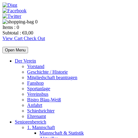
0
Items :
0
Subtotal :
€
0,00
View Cart
Check Out
Open Menu
Der Verein
Vorstand
Geschichte / Historie
Mitgliedschaft beantragen
Fanshop
Sportanlage
Vereinsbus
Bistro Blau-Weiß
Anfahrt
Schiedsrichter
Ehrenamt
Seniorenbereich
1. Mannschaft
Mannschaft & Statistik