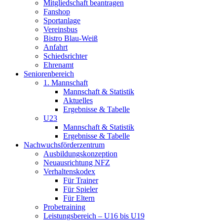
Mitgliedschaft beantragen
Fanshop
Sportanlage
Vereinsbus
Bistro Blau-Weiß
Anfahrt
Schiedsrichter
Ehrenamt
Seniorenbereich
1. Mannschaft
Mannschaft & Statistik
Aktuelles
Ergebnisse & Tabelle
U23
Mannschaft & Statistik
Ergebnisse & Tabelle
Nachwuchsförderzentrum
Ausbildungskonzeption
Neuausrichtung NFZ
Verhaltenskodex
Für Trainer
Für Spieler
Für Eltern
Probetraining
Leistungsbereich – U16 bis U19