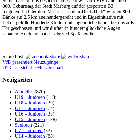
Schön dass ihr uns besucht habt. Auch wir vom VfB haben den
800. Geburtstag der Stadt Marburg auf der gesperrten B3
mitgefeiert. Unter dem Motto „Tischlein-Deck-Dich“ wurden 800
Bänke auf 2,5 km aneinandergereiht und in Eigeninitiative mit
Leben gefüllt. Hunderte Kinder und Jugendliche haben bei uns aufs
Tor geschossen und wir durften in hundert glückliche Augen
schauen. Auch uns hat es sehr viel Spaß bereitet.
Share Post:
VfB präsentiert Neuzugänge
U23 holt sich die Meisterschaft
Neuigkeiten
Aktuelles
(870)
U19 – Junioren
(118)
U18 – Junioren
(29)
U17 – Junioren
(74)
U16 – Junioren
(33)
U15 – Junioren
(138)
Senioren
(221)
U7 – Junioren
(33)
U14 – Junioren
(88)