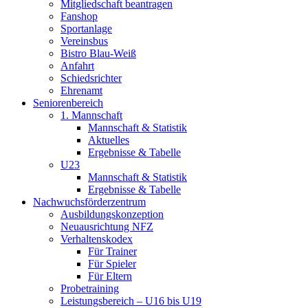
Mitgliedschaft beantragen
Fanshop
Sportanlage
Vereinsbus
Bistro Blau-Weiß
Anfahrt
Schiedsrichter
Ehrenamt
Seniorenbereich
1. Mannschaft
Mannschaft & Statistik
Aktuelles
Ergebnisse & Tabelle
U23
Mannschaft & Statistik
Ergebnisse & Tabelle
Nachwuchsförderzentrum
Ausbildungskonzeption
Neuausrichtung NFZ
Verhaltenskodex
Für Trainer
Für Spieler
Für Eltern
Probetraining
Leistungsbereich – U16 bis U19