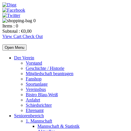
0
Items :
0
Subtotal :
€
0,00
View Cart
Check Out
Open Menu
Der Verein
Vorstand
Geschichte / Historie
Mitgliedschaft beantragen
Fanshop
Sportanlage
Vereinsbus
Bistro Blau-Weiß
Anfahrt
Schiedsrichter
Ehrenamt
Seniorenbereich
1. Mannschaft
Mannschaft & Statistik