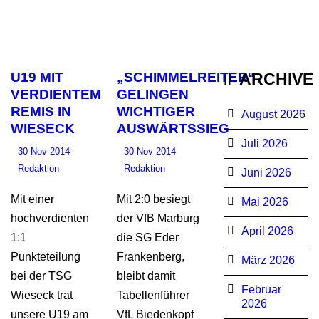
U19 MIT
„SCHIMMELREITER“
ARCHIVE
VERDIENTEM
GELINGEN
REMIS IN
WICHTIGER
August 2026
WIESECK
AUSWÄRTSSIEG
Juli 2026
30 Nov 2014
30 Nov 2014
Redaktion
Redaktion
Juni 2026
Mit einer
Mit 2:0 besiegt
Mai 2026
hochverdienten
der VfB Marburg
April 2026
1:1
die SG Eder
Punkteteilung
Frankenberg,
März 2026
bei der TSG
bleibt damit
Februar
Wieseck trat
Tabellenführer
2026
unsere U19 am
VfL Biedenkopf