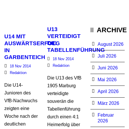
U13
ARCHIVE
VERTEIDIGT
U14 MIT
DIE
AUSWÄRTSERFOLG
August 2026
TABELLENFÜHRUNG
IN
Juli 2026
GARBENTEICH
18 Nov 2014
Redaktion
18 Nov 2014
Juni 2026
Redaktion
Die U13 des VfB
Mai 2026
Die U14-
1905 Marburg
April 2026
Junioren des
verteidigte
VfB-Nachwuchs
souverän die
März 2026
zeigten eine
Tabellenführung
Februar
Woche nach der
durch einen 4:1
2026
deutlichen
Heimerfolg über