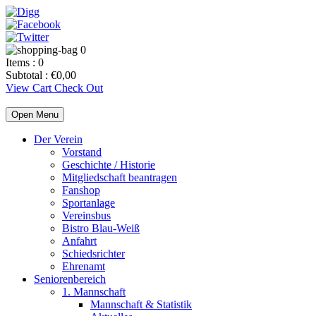
0
Items :
0
Subtotal :
€
0,00
View Cart
Check Out
Open Menu
Der Verein
Vorstand
Geschichte / Historie
Mitgliedschaft beantragen
Fanshop
Sportanlage
Vereinsbus
Bistro Blau-Weiß
Anfahrt
Schiedsrichter
Ehrenamt
Seniorenbereich
1. Mannschaft
Mannschaft & Statistik