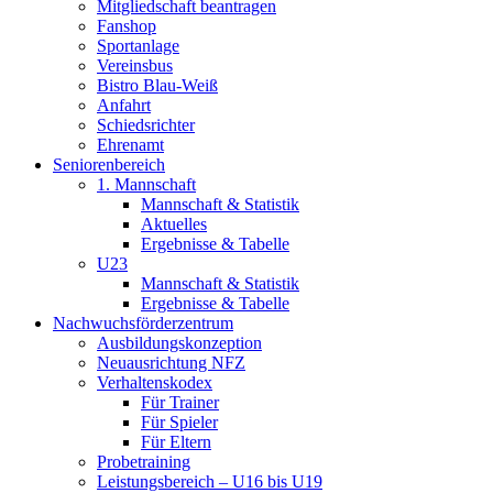
Mitgliedschaft beantragen
Fanshop
Sportanlage
Vereinsbus
Bistro Blau-Weiß
Anfahrt
Schiedsrichter
Ehrenamt
Seniorenbereich
1. Mannschaft
Mannschaft & Statistik
Aktuelles
Ergebnisse & Tabelle
U23
Mannschaft & Statistik
Ergebnisse & Tabelle
Nachwuchsförderzentrum
Ausbildungskonzeption
Neuausrichtung NFZ
Verhaltenskodex
Für Trainer
Für Spieler
Für Eltern
Probetraining
Leistungsbereich – U16 bis U19