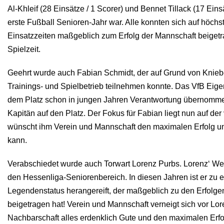
Al-Khleif (28 Einsätze / 1 Scorer) und Bennet Tillack (17 Einsä
erste Fußball Senioren-Jahr war. Alle konnten sich auf höch
Einsatzzeiten maßgeblich zum Erfolg der Mannschaft beigetr
Spielzeit.
Geehrt wurde auch Fabian Schmidt, der auf Grund von Knieb
Trainings- und Spielbetrieb teilnehmen konnte. Das VfB Eigen
dem Platz schon in jungen Jahren Verantwortung übernommen 
Kapitän auf den Platz. Der Fokus für Fabian liegt nun auf d
wünscht ihm Verein und Mannschaft den maximalen Erfolg un
kann.
Verabschiedet wurde auch Torwart Lorenz Purbs. Lorenz‘ Weg
den Hessenliga-Seniorenbereich. In diesen Jahren ist er zu 
Legendenstatus herangereift, der maßgeblich zu den Erfolgen
beigetragen hat! Verein und Mannschaft verneigt sich vor Lo
Nachbarschaft alles erdenklich Gute und den maximalen Erfo