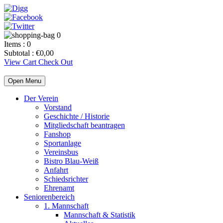
0
Items :
0
Subtotal :
€
0,00
View Cart
Check Out
Open Menu
Der Verein
Vorstand
Geschichte / Historie
Mitgliedschaft beantragen
Fanshop
Sportanlage
Vereinsbus
Bistro Blau-Weiß
Anfahrt
Schiedsrichter
Ehrenamt
Seniorenbereich
1. Mannschaft
Mannschaft & Statistik