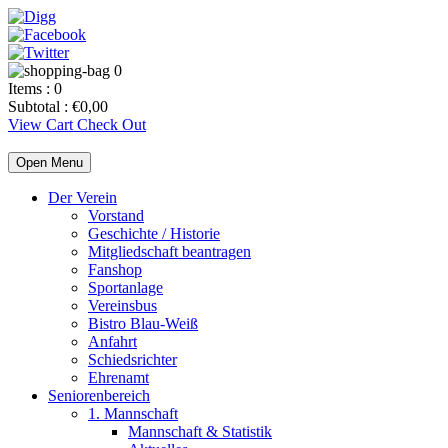
0
Items :
0
Subtotal :
€
0,00
View Cart
Check Out
Open Menu
Der Verein
Vorstand
Geschichte / Historie
Mitgliedschaft beantragen
Fanshop
Sportanlage
Vereinsbus
Bistro Blau-Weiß
Anfahrt
Schiedsrichter
Ehrenamt
Seniorenbereich
1. Mannschaft
Mannschaft & Statistik