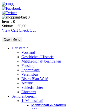
0
Items :
0
Subtotal :
€
0,00
View Cart
Check Out
Open Menu
Der Verein
Vorstand
Geschichte / Historie
Mitgliedschaft beantragen
Fanshop
Sportanlage
Vereinsbus
Bistro Blau-Weiß
Anfahrt
Schiedsrichter
Ehrenamt
Seniorenbereich
1. Mannschaft
Mannschaft & Statistik