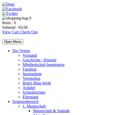
0
Items :
0
Subtotal :
€
0,00
View Cart
Check Out
Open Menu
Der Verein
Vorstand
Geschichte / Historie
Mitgliedschaft beantragen
Fanshop
Sportanlage
Vereinsbus
Bistro Blau-Weiß
Anfahrt
Schiedsrichter
Ehrenamt
Seniorenbereich
1. Mannschaft
Mannschaft & Statistik