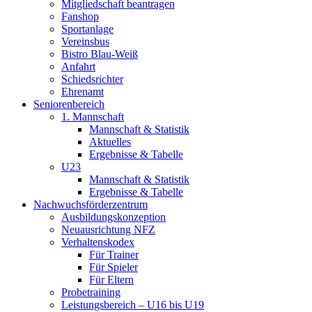
Mitgliedschaft beantragen
Fanshop
Sportanlage
Vereinsbus
Bistro Blau-Weiß
Anfahrt
Schiedsrichter
Ehrenamt
Seniorenbereich
1. Mannschaft
Mannschaft & Statistik
Aktuelles
Ergebnisse & Tabelle
U23
Mannschaft & Statistik
Ergebnisse & Tabelle
Nachwuchsförderzentrum
Ausbildungskonzeption
Neuausrichtung NFZ
Verhaltenskodex
Für Trainer
Für Spieler
Für Eltern
Probetraining
Leistungsbereich – U16 bis U19