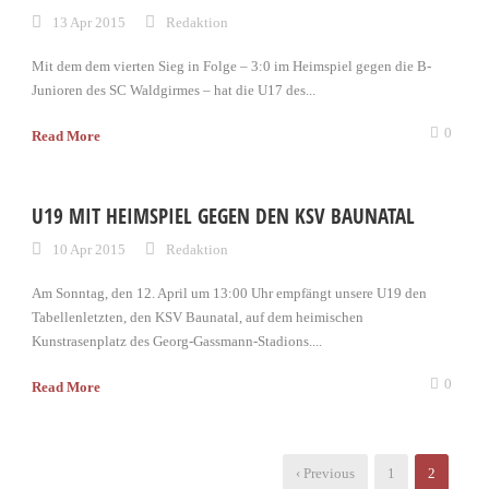
13 Apr 2015
Redaktion
Mit dem dem vierten Sieg in Folge – 3:0 im Heimspiel gegen die B-
Junioren des SC Waldgirmes – hat die U17 des...
0
Read More
U19 MIT HEIMSPIEL GEGEN DEN KSV BAUNATAL
10 Apr 2015
Redaktion
Am Sonntag, den 12. April um 13:00 Uhr empfängt unsere U19 den
Tabellenletzten, den KSV Baunatal, auf dem heimischen
Kunstrasenplatz des Georg-Gassmann-Stadions....
0
Read More
‹ Previous
1
2