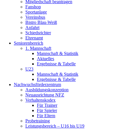
Mitgliedschaft beantragen
Fanshop
Sportanlage
Vereinsbus
Bistro Blau-Weiß
Anfahrt
Schiedsrichter
Ehrenamt
Seniorenbereich
1. Mannschaft
Mannschaft & Statistik
Aktuelles
Ergebnisse & Tabelle
U23
Mannschaft & Statistik
Ergebnisse & Tabelle
Nachwuchsförderzentrum
Ausbildungskonzeption
Neuausrichtung NFZ
Verhaltenskodex
Für Trainer
Für Spieler
Für Eltern
Probetraining
Leistungsbereich – U16 bis U19