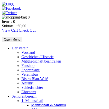
0
Items :
0
Subtotal :
€
0,00
View Cart
Check Out
Open Menu
Der Verein
Vorstand
Geschichte / Historie
Mitgliedschaft beantragen
Fanshop
Sportanlage
Vereinsbus
Bistro Blau-Weiß
Anfahrt
Schiedsrichter
Ehrenamt
Seniorenbereich
1. Mannschaft
Mannschaft & Statistik