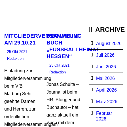
ARCHIVE
MITGLIEDERVERSAMMLUNG
DER VFB IM
AM 29.10.21
BUCH
August 2026
„FUSSBALLHEIMAT H
25 Okt 2021
Juli 2026
ESSEN“
Redaktion
23 Okt 2021
Juni 2026
Einladung zur
Redaktion
Mitgliederversammlung
Mai 2026
Jonas Schulte –
beim VfB
April 2026
Journalist beim
Marburg Sehr
HR, Blogger und
geehrte Damen
März 2026
Buchautor – hat
und Herren, zur
Februar
ganz aktuell ein
ordentlichen
2026
Buch mit dem
Mitgliederversammlungam