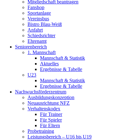
Mitgliedschaft beantragen
Fanshop
Sportanlage
Vereinsbus
Bistro Blau-Weiß
Anfahrt
Schiedsrichter
Ehrenamt
Seniorenbereich
1. Mannschaft
Mannschaft & Statistik
Aktuelles
Ergebnisse & Tabelle
U23
Mannschaft & Statistik
Ergebnisse & Tabelle
Nachwuchsförderzentrum
Ausbildungskonzeption
Neuausrichtung NFZ
Verhaltenskodex
Für Trainer
Für Spieler
Für Eltern
Probetraining
Leistungsbereich – U16 bis U19