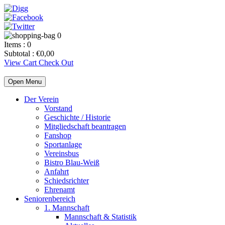
0
Items :
0
Subtotal :
€
0,00
View Cart
Check Out
Open Menu
Der Verein
Vorstand
Geschichte / Historie
Mitgliedschaft beantragen
Fanshop
Sportanlage
Vereinsbus
Bistro Blau-Weiß
Anfahrt
Schiedsrichter
Ehrenamt
Seniorenbereich
1. Mannschaft
Mannschaft & Statistik