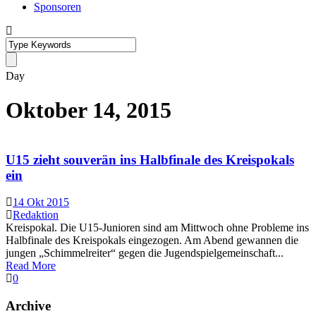
Sponsoren
Day
Oktober 14, 2015
U15 zieht souverän ins Halbfinale des Kreispokals
ein
14 Okt 2015
Redaktion
Kreispokal. Die U15-Junioren sind am Mittwoch ohne Probleme ins
Halbfinale des Kreispokals eingezogen. Am Abend gewannen die
jungen „Schimmelreiter“ gegen die Jugendspielgemeinschaft...
Read More
0
Archive