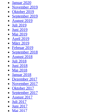
Januar 2020
November 2019
Oktober 2019
September 2019
August 2019
Juli 2019
Juni 2019
Mai 2019
April 2019
März 2019
Februar 2019
September 2018
August 2018
Juli 2018
Juni 2018
Mai 2018
Januar 2018
Dezember 2017
November 2017
Oktober 2017
September 2017
August 2017
Juli 2017
Juni 2017
Mai 2017