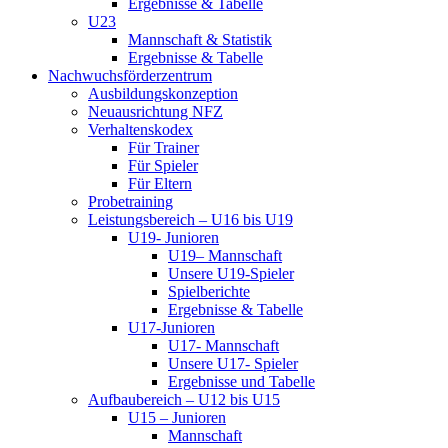
Ergebnisse & Tabelle
U23
Mannschaft & Statistik
Ergebnisse & Tabelle
Nachwuchsförderzentrum
Ausbildungskonzeption
Neuausrichtung NFZ
Verhaltenskodex
Für Trainer
Für Spieler
Für Eltern
Probetraining
Leistungsbereich – U16 bis U19
U19- Junioren
U19– Mannschaft
Unsere U19-Spieler
Spielberichte
Ergebnisse & Tabelle
U17-Junioren
U17- Mannschaft
Unsere U17- Spieler
Ergebnisse und Tabelle
Aufbaubereich – U12 bis U15
U15 – Junioren
Mannschaft