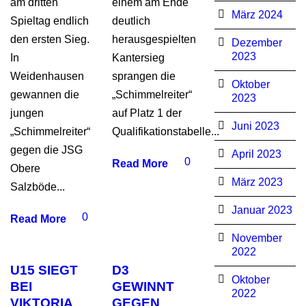
am dritten
einem am Ende
März 2024
Spieltag endlich
deutlich
den ersten Sieg.
herausgespielten
Dezember
2023
In
Kantersieg
Weidenhausen
sprangen die
Oktober
gewannen die
„Schimmelreiter“
2023
jungen
auf Platz 1 der
Juni 2023
„Schimmelreiter“
Qualifikationstabelle...
gegen die JSG
April 2023
0
Read More
Obere
März 2023
Salzböde...
Januar 2023
0
Read More
November
2022
U15 SIEGT
D3
Oktober
BEI
GEWINNT
2022
VIKTORIA
GEGEN