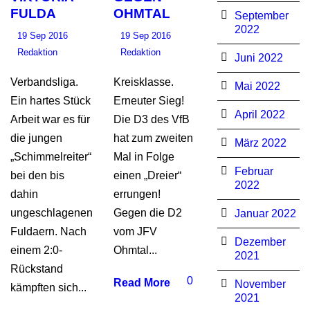
FULDA
OHMTAL
September
2022
19 Sep 2016
19 Sep 2016
Redaktion
Redaktion
Juni 2022
Verbandsliga.
Kreisklasse.
Mai 2022
Ein hartes Stück
Erneuter Sieg!
April 2022
Arbeit war es für
Die D3 des VfB
die jungen
hat zum zweiten
März 2022
„Schimmelreiter“
Mal in Folge
Februar
bei den bis
einen „Dreier“
2022
dahin
errungen!
ungeschlagenen
Gegen die D2
Januar 2022
Fuldaern. Nach
vom JFV
Dezember
einem 2:0-
Ohmtal...
2021
Rückstand
0
Read More
November
kämpften sich...
2021