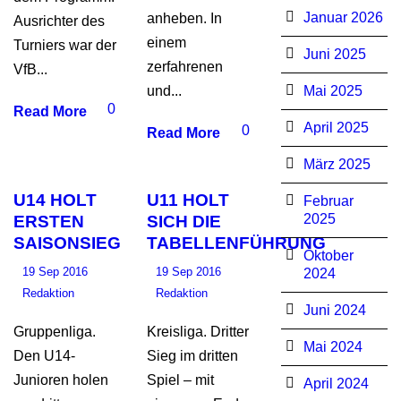
Januar 2026
anheben. In
Ausrichter des
einem
Turniers war der
Juni 2025
zerfahrenen
VfB...
und...
Mai 2025
0
Read More
April 2025
0
Read More
März 2025
U14 HOLT
U11 HOLT
Februar
2025
ERSTEN
SICH DIE
SAISONSIEG
TABELLENFÜHRUNG
Oktober
19 Sep 2016
19 Sep 2016
2024
Redaktion
Redaktion
Juni 2024
Gruppenliga.
Kreisliga. Dritter
Mai 2024
Den U14-
Sieg im dritten
Junioren holen
Spiel – mit
April 2024