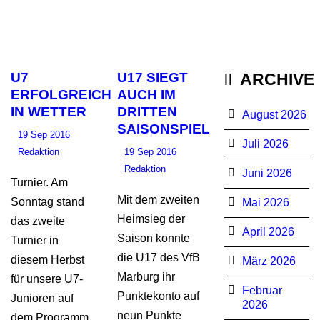
U7
U17 SIEGT
ARCHIVE
ERFOLGREICH
AUCH IM
IN WETTER
DRITTEN
August 2026
SAISONSPIEL
19 Sep 2016
Juli 2026
Redaktion
19 Sep 2016
Redaktion
Juni 2026
Turnier. Am
Mit dem zweiten
Sonntag stand
Mai 2026
Heimsieg der
das zweite
April 2026
Saison konnte
Turnier in
die U17 des VfB
diesem Herbst
März 2026
Marburg ihr
für unsere U7-
Februar
Punktekonto auf
Junioren auf
2026
neun Punkte
dem Programm.