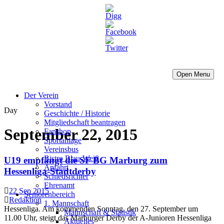
Open Menu
Der Verein
Vorstand
Day
Geschichte / Historie
Mitgliedschaft beantragen
September 22, 2015
Fanshop
Sportanlage
Vereinsbus
Bistro Blau-Weiß
U19 empfängt die SF BG Marburg zum
Anfahrt
Hessenliga-Stadtderby
Schiedsrichter
Ehrenamt
22 Sep 2015
Seniorenbereich
Redaktion
1. Mannschaft
Hessenliga. Am kommenden Sonntag, den 27. September um
Mannschaft & Statistik
11.00 Uhr, steigt das Marburger Derby der A-Junioren Hessenliga
Aktuelles