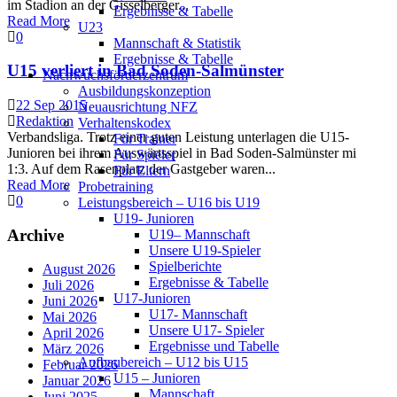
im Stadion an der Gisselberger...
Ergebnisse & Tabelle
Read More
U23
0
Mannschaft & Statistik
Ergebnisse & Tabelle
U15 verliert in Bad Soden-Salmünster
Nachwuchsförderzentrum
Ausbildungskonzeption
22 Sep 2015
Neuausrichtung NFZ
Redaktion
Verhaltenskodex
Verbandsliga. Trotz einer guten Leistung unterlagen die U15-
Für Trainer
Junioren bei ihrem Auswärtsspiel in Bad Soden-Salmünster mi
Für Spieler
1:3. Auf dem Rasenplatz der Gastgeber waren...
Für Eltern
Read More
Probetraining
0
Leistungsbereich – U16 bis U19
U19- Junioren
Archive
U19– Mannschaft
Unsere U19-Spieler
Spielberichte
August 2026
Ergebnisse & Tabelle
Juli 2026
U17-Junioren
Juni 2026
U17- Mannschaft
Mai 2026
Unsere U17- Spieler
April 2026
Ergebnisse und Tabelle
März 2026
Aufbaubereich – U12 bis U15
Februar 2026
U15 – Junioren
Januar 2026
Mannschaft
Juni 2025