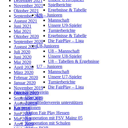
Dezember 2021
Spielberichte
November 2021
Ergebnisse & Tabelle
Oktober 2021
U9 – Junioren
September 2021
Mannschaft
August 2021
Unsere U9-Spieler
Juni 2021
Turnierberichte
Mai 2021
Ergebnisse & Tabelle
Oktober 2020
Die FairPlay – Liga
September 2020
U8-Junioren
August 2020
U8 – Mannschaft
Juli 2020
Unsere U8-Spieler
Juni 2020
U8 – Tabellen & Ergebnisse
Mai 2020
U7 – Junioren
April 2020
Mannschaft
März 2020
Unsere U7-Spieler
Februar 2020
Turnierberichte
Januar 2020
Die FairPlay – Liga
November 2019
Jugendförderverein
Oktober 2019
Über uns
September 2019
Jugendförderverein unterstützen
August 2019
Kooperationen
Juli 2019
Aktion Fair Play Hessen
Juni 2019
Kooperation mit FSV Mainz 05
Mai 2019
Kooperation mit Schulen
April 2019