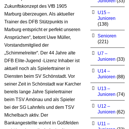
Junioren
(33)
Zukunftskonzept des VfB 1905
U15 –
Marburg überzeugen. Als aktueller
Junioren
Trainer des DFB Stützpunkts in
(138)
Marburg entspricht er perfekt unseren
Senioren
Ansprüchen“, betont Uwe Müller,
(221)
Vorstandsmitglied der
„Schimmelreiter“. Der 44 Jahre alte
U7 –
Junioren
(33)
DFB Elite-Jugend -Lizenz Inhaber ist
aktuell noch als Spielertrainer in
U14 –
Diensten beim SV Schönstadt. Vor
Junioren
(88)
seiner Zeit in Schönstadt war Karcher
U13 –
bereits lange Jahre Spielertrainer
Junioren
(74)
beim TSV Amönau und als Spieler
U12 –
bei der SG Lahnfels und dem TSV
Junioren
(62)
Michelbach aktiv. Der
Bankangestellte wohnt in Goßfelden
U11 –