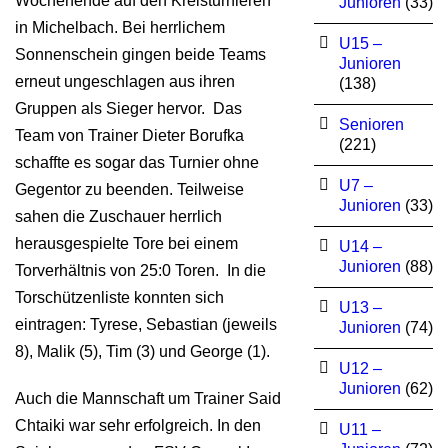
Wochenende auf den Kreisturnieren
Junioren
(33)
in Michelbach. Bei herrlichem
U15 –
Sonnenschein gingen beide Teams
Junioren
erneut ungeschlagen aus ihren
(138)
Gruppen als Sieger hervor. Das
Senioren
Team von Trainer Dieter Borufka
(221)
schaffte es sogar das Turnier ohne
U7 –
Gegentor zu beenden. Teilweise
Junioren
(33)
sahen die Zuschauer herrlich
herausgespielte Tore bei einem
U14 –
Junioren
(88)
Torverhältnis von 25:0 Toren. In die
Torschützenliste konnten sich
U13 –
eintragen: Tyrese, Sebastian (jeweils
Junioren
(74)
8), Malik (5), Tim (3) und George (1).
U12 –
Junioren
(62)
Auch die Mannschaft um Trainer Said
Chtaiki war sehr erfolgreich. In den
U11 –