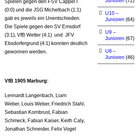
Junioren
(72)
Spielen gegen den FSV Cappel I
(0:0) und die JSG Michelbach (1:1)
U10 –
gab es jeweils ein Unentschieden.
Junioren
(64)
Die Spiele gegen den SV Emsdorf
U9 –
(3:1), VfB Wetter (4:1) und JFV
Junioren
(67)
Ebsdorfergrund (4:1) konnten deutlich
U8 –
gewonnen werden.
Junioren
(46)
VfB 1905 Marburg:
Lennardt Langenbach, Liam
Weber, Louis Weber, Friedrich Stahl,
Sebastian Kornbrust, Fabian
Schmeck, Fabian Kaiser, Keith Caly,
Jonathan Schneider, Felix Vogel