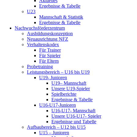
Aktuelles
Ergebnisse & Tabelle
U23
Mannschaft & Statistik
Ergebnisse & Tabelle
Nachwuchsförderzentrum
Ausbildungskonzeption
Neuausrichtung NFZ
Verhaltenskodex
Für Trainer
Für Spieler
Für Eltern
Probetraining
Leistungsbereich – U16 bis U19
U19- Junioren
U19– Mannschaft
Unsere U19-Spieler
Spielberichte
Ergebnisse & Tabelle
U16-U17-Junioren
U16-U17- Mannschaft
Unsere U16-U17- Spieler
Ergebnisse und Tabelle
Aufbaubereich – U12 bis U15
U15 – Junioren