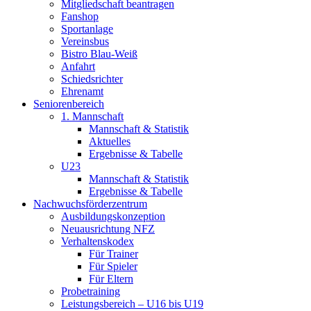
Mitgliedschaft beantragen
Fanshop
Sportanlage
Vereinsbus
Bistro Blau-Weiß
Anfahrt
Schiedsrichter
Ehrenamt
Seniorenbereich
1. Mannschaft
Mannschaft & Statistik
Aktuelles
Ergebnisse & Tabelle
U23
Mannschaft & Statistik
Ergebnisse & Tabelle
Nachwuchsförderzentrum
Ausbildungskonzeption
Neuausrichtung NFZ
Verhaltenskodex
Für Trainer
Für Spieler
Für Eltern
Probetraining
Leistungsbereich – U16 bis U19