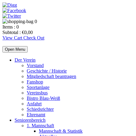
0
Items :
0
Subtotal :
€
0,00
View Cart
Check Out
Open Menu
Der Verein
Vorstand
Geschichte / Historie
Mitgliedschaft beantragen
Fanshop
Sportanlage
Vereinsbus
Bistro Blau-Weiß
Anfahrt
Schiedsrichter
Ehrenamt
Seniorenbereich
1. Mannschaft
Mannschaft & Statistik