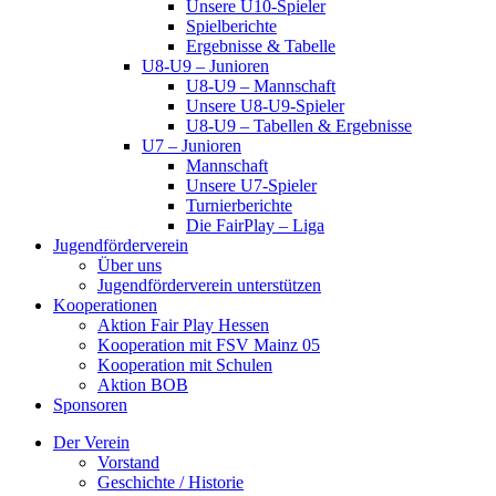
Unsere U10-Spieler
Spielberichte
Ergebnisse & Tabelle
U8-U9 – Junioren
U8-U9 – Mannschaft
Unsere U8-U9-Spieler
U8-U9 – Tabellen & Ergebnisse
U7 – Junioren
Mannschaft
Unsere U7-Spieler
Turnierberichte
Die FairPlay – Liga
Jugendförderverein
Über uns
Jugendförderverein unterstützen
Kooperationen
Aktion Fair Play Hessen
Kooperation mit FSV Mainz 05
Kooperation mit Schulen
Aktion BOB
Sponsoren
Der Verein
Vorstand
Geschichte / Historie