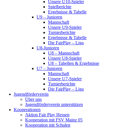
Unsere U10-Spieler
Spielberichte
Ergebnisse & Tabelle
U9 – Junioren
Mannschaft
Unsere U9-Spieler
Turnierberichte
Ergebnisse & Tabelle
Die FairPlay – Liga
U8-Junioren
U8 – Mannschaft
Unsere U8-Spieler
U8 – Tabellen & Ergebnisse
U7 – Junioren
Mannschaft
Unsere U7-Spieler
Turnierberichte
Die FairPlay – Liga
Jugendförderverein
Über uns
Jugendförderverein unterstützen
Kooperationen
Aktion Fair Play Hessen
Kooperation mit FSV Mainz 05
Kooperation mit Schulen