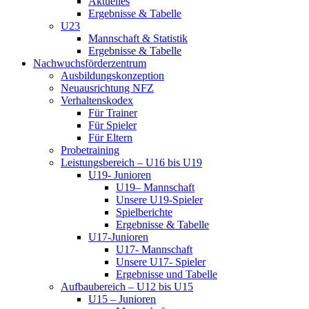
Aktuelles
Ergebnisse & Tabelle
U23
Mannschaft & Statistik
Ergebnisse & Tabelle
Nachwuchsförderzentrum
Ausbildungskonzeption
Neuausrichtung NFZ
Verhaltenskodex
Für Trainer
Für Spieler
Für Eltern
Probetraining
Leistungsbereich – U16 bis U19
U19- Junioren
U19– Mannschaft
Unsere U19-Spieler
Spielberichte
Ergebnisse & Tabelle
U17-Junioren
U17- Mannschaft
Unsere U17- Spieler
Ergebnisse und Tabelle
Aufbaubereich – U12 bis U15
U15 – Junioren