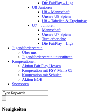
Die FairPlay – Liga
U8-Junioren
U8 – Mannschaft
Unsere U8-Spieler
U8 – Tabellen & Ergebnisse
U7 – Junioren
Mannschaft
Unsere U7-Spieler
Turnierberichte
Die FairPlay – Liga
Jugendförderverein
Über uns
Jugendförderverein unterstützen
Kooperationen
Aktion Fair Play Hessen
Kooperation mit FSV Mainz 05
Kooperation mit Schulen
Aktion BOB
Sponsoren
Neuigkeiten