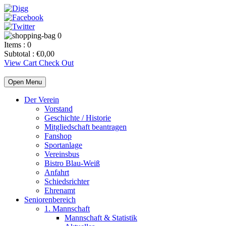
0
Items :
0
Subtotal :
€
0,00
View Cart
Check Out
Open Menu
Der Verein
Vorstand
Geschichte / Historie
Mitgliedschaft beantragen
Fanshop
Sportanlage
Vereinsbus
Bistro Blau-Weiß
Anfahrt
Schiedsrichter
Ehrenamt
Seniorenbereich
1. Mannschaft
Mannschaft & Statistik