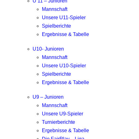
U 11 – Junioren
Mannschaft
Unsere U11-Spieler
Spielberichte
Ergebnisse & Tabelle
U10- Junioren
Mannschaft
Unsere U10-Spieler
Spielberichte
Ergebnisse & Tabelle
U9 – Junioren
Mannschaft
Unsere U9-Spieler
Turnierberichte
Ergebnisse & Tabelle
Die FairPlay – Liga