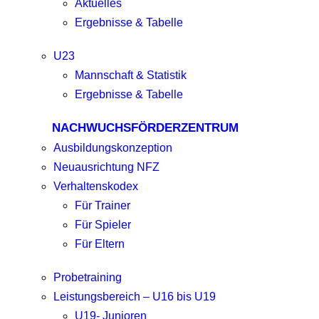
Aktuelles
Ergebnisse & Tabelle
U23
Mannschaft & Statistik
Ergebnisse & Tabelle
NACHWUCHSFÖRDERZENTRUM
Ausbildungskonzeption
Neuausrichtung NFZ
Verhaltenskodex
Für Trainer
Für Spieler
Für Eltern
Probetraining
Leistungsbereich – U16 bis U19
U19- Junioren