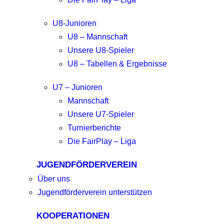
U8-Junioren
U8 – Mannschaft
Unsere U8-Spieler
U8 – Tabellen & Ergebnisse
U7 – Junioren
Mannschaft
Unsere U7-Spieler
Turnierberichte
Die FairPlay – Liga
JUGENDFÖRDERVEREIN
Über uns
Jugendförderverein unterstützen
KOOPERATIONEN