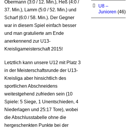
Obermann (3:0 / 12. Min.), Heß (4:0 /
U8 –
37. Min.), Lamm (5:0 / 52. Min.) und
Junioren
(46)
Scharf (6:0 / 58. Min.). Der Gegner
war in diesem Spiel einfach besser
und man gratulierte am Ende
anerkennend zur U13-
Kreisligameisterschaft 2015!
Letztlich kann unsere U12 mit Platz 3
in der Meisterschaftsrunde der U13-
Kreisliga aber hinsichtlich des
sportlichen Abschneidens
weitestgehend zufrieden sein (10
Spiele: 5 Siege, 1 Unentschieden, 4
Niederlagen und 25:17 Tore), wobei
die Abschlusstabelle ohne die
hergeschenkten Punkte bei der