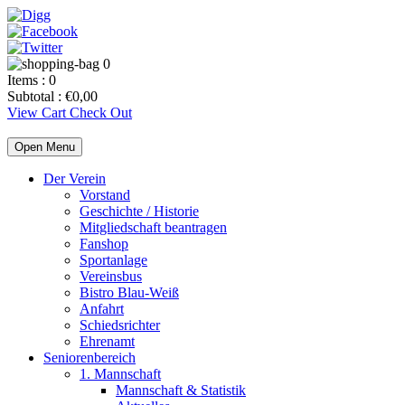
0
Items :
0
Subtotal :
€
0,00
View Cart
Check Out
Open Menu
Der Verein
Vorstand
Geschichte / Historie
Mitgliedschaft beantragen
Fanshop
Sportanlage
Vereinsbus
Bistro Blau-Weiß
Anfahrt
Schiedsrichter
Ehrenamt
Seniorenbereich
1. Mannschaft
Mannschaft & Statistik