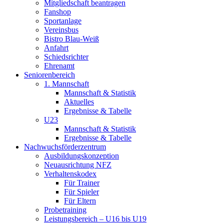
Mitgliedschaft beantragen
Fanshop
Sportanlage
Vereinsbus
Bistro Blau-Weiß
Anfahrt
Schiedsrichter
Ehrenamt
Seniorenbereich
1. Mannschaft
Mannschaft & Statistik
Aktuelles
Ergebnisse & Tabelle
U23
Mannschaft & Statistik
Ergebnisse & Tabelle
Nachwuchsförderzentrum
Ausbildungskonzeption
Neuausrichtung NFZ
Verhaltenskodex
Für Trainer
Für Spieler
Für Eltern
Probetraining
Leistungsbereich – U16 bis U19