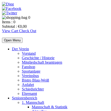
0
Items :
0
Subtotal :
€
0,00
View Cart
Check Out
Open Menu
Der Verein
Vorstand
Geschichte / Historie
Mitgliedschaft beantragen
Fanshop
Sportanlage
Vereinsbus
Bistro Blau-Weiß
Anfahrt
Schiedsrichter
Ehrenamt
Seniorenbereich
1. Mannschaft
Mannschaft & Statistik