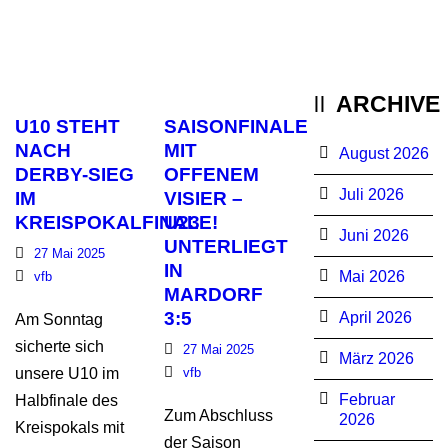
ARCHIVE
U10 STEHT
SAISONFINALE
NACH
MIT
August 2026
DERBY-SIEG
OFFENEM
Juli 2026
IM
VISIER –
KREISPOKALFINALE!
U23
Juni 2026
UNTERLIEGT
27 Mai 2025
IN
Mai 2026
vfb
MARDORF
3:5
April 2026
Am Sonntag
sicherte sich
27 Mai 2025
März 2026
unsere U10 im
vfb
Februar
Halbfinale des
Zum Abschluss
2026
Kreispokals mit
der Saison