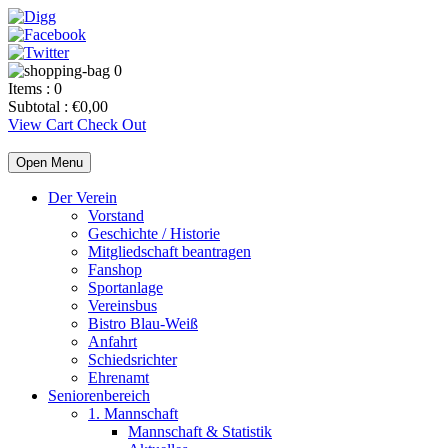
0
Items :
0
Subtotal :
€
0,00
View Cart
Check Out
Open Menu
Der Verein
Vorstand
Geschichte / Historie
Mitgliedschaft beantragen
Fanshop
Sportanlage
Vereinsbus
Bistro Blau-Weiß
Anfahrt
Schiedsrichter
Ehrenamt
Seniorenbereich
1. Mannschaft
Mannschaft & Statistik