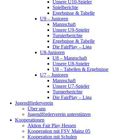
Unsere U10-Spieler
Spielberichte
Ergebnisse & Tabelle
U9 – Junioren
Mannschaft
Unsere U9-Spieler
Turnierberichte
Ergebnisse & Tabelle
Die FairPlay – Liga
U8-Junioren
U8 – Mannschaft
Unsere U8-Spieler
U8 – Tabellen & Ergebnisse
U7 – Junioren
Mannschaft
Unsere U7-Spieler
Turnierberichte
Die FairPlay – Liga
Jugendförderverein
Über uns
Jugendförderverein unterstützen
Kooperationen
Aktion Fair Play Hessen
Kooperation mit FSV Mainz 05
Kooperation mit Schulen