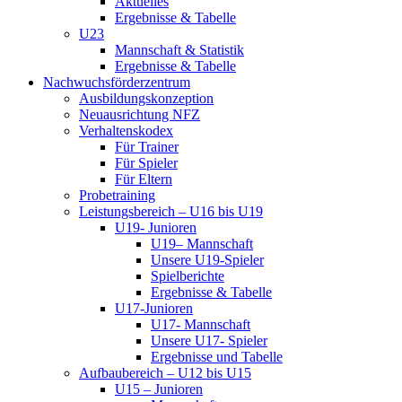
Aktuelles
Ergebnisse & Tabelle
U23
Mannschaft & Statistik
Ergebnisse & Tabelle
Nachwuchsförderzentrum
Ausbildungskonzeption
Neuausrichtung NFZ
Verhaltenskodex
Für Trainer
Für Spieler
Für Eltern
Probetraining
Leistungsbereich – U16 bis U19
U19- Junioren
U19– Mannschaft
Unsere U19-Spieler
Spielberichte
Ergebnisse & Tabelle
U17-Junioren
U17- Mannschaft
Unsere U17- Spieler
Ergebnisse und Tabelle
Aufbaubereich – U12 bis U15
U15 – Junioren