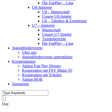
Die FairPlay – Liga
U8-Junioren
U8 – Mannschaft
Unsere U8-Spieler
U8 – Tabellen & Ergebnisse
U7 – Junioren
Mannschaft
Unsere U7-Spieler
Turnierberichte
Die FairPlay – Liga
Jugendförderverein
Über uns
Jugendförderverein unterstützen
Kooperationen
Aktion Fair Play Hessen
Kooperation mit FSV Mainz 05
Kooperation mit Schulen
Aktion BOB
Sponsoren
Day