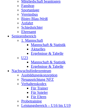
Mitgliedschaft beantragen
Fanshop
Sportanlage
Vereinsbus
Bistro Blau-Weiß
Anfahrt
Schiedsrichter
Ehrenamt
Seniorenbereich
1. Mannschaft
Mannschaft & Statistik
Aktuelles
Ergebnisse & Tabelle
U23
Mannschaft & Statistik
Ergebnisse & Tabelle
Nachwuchsförderzentrum
Ausbildungskonzeption
Neuausrichtung NFZ
Verhaltenskodex
Für Trainer
Für Spieler
Für Eltern
Probetraining
Leistungsbereich – U16 bis U19