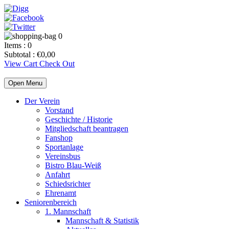
0
Items :
0
Subtotal :
€
0,00
View Cart
Check Out
Open Menu
Der Verein
Vorstand
Geschichte / Historie
Mitgliedschaft beantragen
Fanshop
Sportanlage
Vereinsbus
Bistro Blau-Weiß
Anfahrt
Schiedsrichter
Ehrenamt
Seniorenbereich
1. Mannschaft
Mannschaft & Statistik