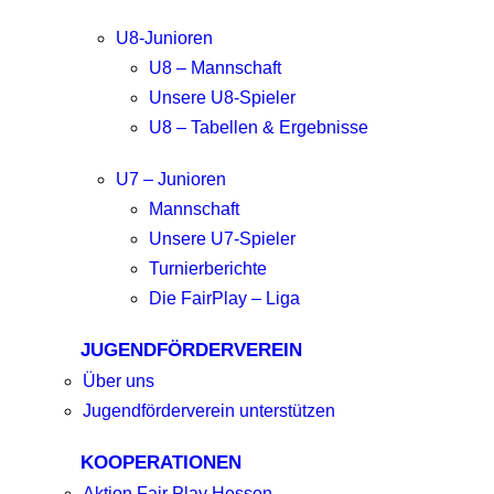
U8-Junioren
U8 – Mannschaft
Unsere U8-Spieler
U8 – Tabellen & Ergebnisse
U7 – Junioren
Mannschaft
Unsere U7-Spieler
Turnierberichte
Die FairPlay – Liga
JUGENDFÖRDERVEREIN
Über uns
Jugendförderverein unterstützen
KOOPERATIONEN
Aktion Fair Play Hessen