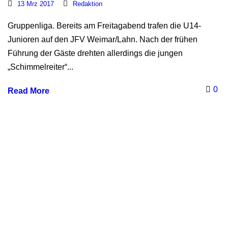
13 Mrz 2017
Redaktion
Gruppenliga. Bereits am Freitagabend trafen die U14-
Junioren auf den JFV Weimar/Lahn. Nach der frühen
Führung der Gäste drehten allerdings die jungen
„Schimmelreiter“...
0
Read More