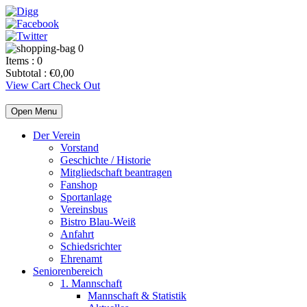
0
Items :
0
Subtotal :
€
0,00
View Cart
Check Out
Open Menu
Der Verein
Vorstand
Geschichte / Historie
Mitgliedschaft beantragen
Fanshop
Sportanlage
Vereinsbus
Bistro Blau-Weiß
Anfahrt
Schiedsrichter
Ehrenamt
Seniorenbereich
1. Mannschaft
Mannschaft & Statistik