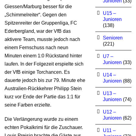
Junioren
(33)
Giessen/Marburg besser für die
U15 –
„Schimmelreiter“. Gegen den
Junioren
Spitzenreiter der Gruppenliga, FC
(138)
Ederbergland, war der VfB das
Senioren
aktivere Team, musste jedoch nach
(221)
einem Fernschuss nach neun
Minuten einem 1:0 Rückstand hinter
U7 –
Junioren
(33)
laufen. In der Folgezeit erspielte sich
der VfB einige Torchancen. Es
U14 –
dauerte jedoch bis zur 79. Minute ehe
Junioren
(88)
Australien-Rückkehrer Philipp Stein
U13 –
kurz vor Ende der Partie das 1:1 für
Junioren
(74)
seine Farben erzielte.
U12 –
Junioren
(62)
Die Verlängerung wurde zu einem
echten Pokalkrimi für die Zuschauer.
U11 –
Louis Preisig brachte die Gäste aus