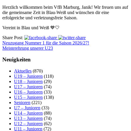
Herzlich willkommen beim VfB Marburg, Janik! Wir freuen uns auf
die gemeinsame Zeit in Blau-Weiß und wünschen dir eine
erfolgreiche und verletzungsfreie Saison.
Vereint in Blau und Weiß 💙🤍
Share Post:
Neuzugang Nummer 1 für die Saison 2026/27!
Meisterehrung unserer U23
Neuigkeiten
Aktuelles
(870)
U19 – Junioren
(118)
U18 – Junioren
(29)
U17 – Junioren
(74)
U16 – Junioren
(33)
U15 – Junioren
(138)
Senioren
(221)
U7 – Junioren
(33)
U14 – Junioren
(88)
U13 – Junioren
(74)
U12 – Junioren
(62)
U11 – Junioren
(72)