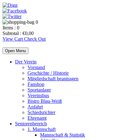
0
Items :
0
Subtotal :
€
0,00
View Cart
Check Out
Open Menu
Der Verein
Vorstand
Geschichte / Historie
Mitgliedschaft beantragen
Fanshop
Sportanlage
Vereinsbus
Bistro Blau-Weiß
Anfahrt
Schiedsrichter
Ehrenamt
Seniorenbereich
1. Mannschaft
Mannschaft & Statistik