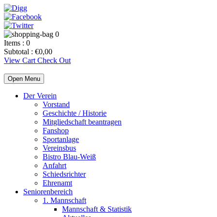
0
Items :
0
Subtotal :
€
0,00
View Cart
Check Out
Open Menu
Der Verein
Vorstand
Geschichte / Historie
Mitgliedschaft beantragen
Fanshop
Sportanlage
Vereinsbus
Bistro Blau-Weiß
Anfahrt
Schiedsrichter
Ehrenamt
Seniorenbereich
1. Mannschaft
Mannschaft & Statistik