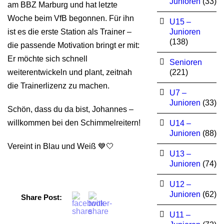
Junioren
(33)
am BBZ Marburg und hat letzte
Woche beim VfB begonnen. Für ihn
U15 –
ist es die erste Station als Trainer –
Junioren
(138)
die passende Motivation bringt er mit:
Er möchte sich schnell
Senioren
weiterentwickeln und plant, zeitnah
(221)
die Trainerlizenz zu machen.
U7 –
Junioren
(33)
Schön, dass du da bist, Johannes –
willkommen bei den Schimmelreitern!
U14 –
Junioren
(88)
Vereint in Blau und Weiß 💙🤍
U13 –
Junioren
(74)
U12 –
Junioren
(62)
Share Post:
U11 –