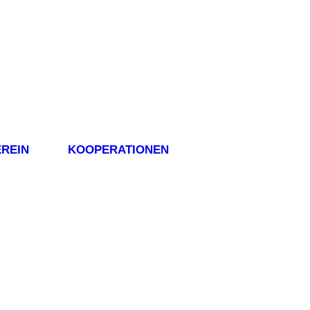
REIN
KOOPERATIONEN