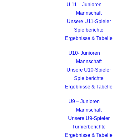
U 11 – Junioren
Mannschaft
Unsere U11-Spieler
Spielberichte
Ergebnisse & Tabelle
U10- Junioren
Mannschaft
Unsere U10-Spieler
Spielberichte
Ergebnisse & Tabelle
U9 – Junioren
Mannschaft
Unsere U9-Spieler
Turnierberichte
Ergebnisse & Tabelle