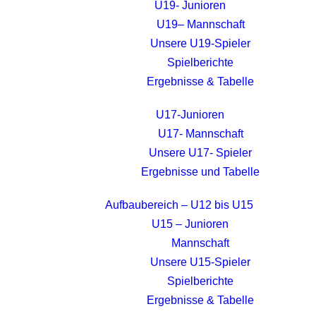
U19- Junioren
U19– Mannschaft
Unsere U19-Spieler
Spielberichte
Ergebnisse & Tabelle
U17-Junioren
U17- Mannschaft
Unsere U17- Spieler
Ergebnisse und Tabelle
Aufbaubereich – U12 bis U15
U15 – Junioren
Mannschaft
Unsere U15-Spieler
Spielberichte
Ergebnisse & Tabelle