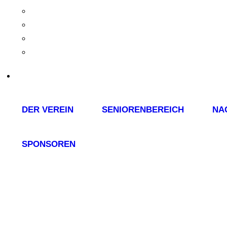
DER VEREIN
SENIORENBEREICH
NA
SPONSOREN