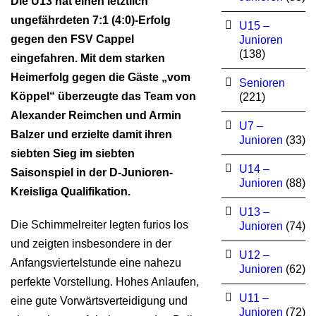
Die U13 hat einen letztlich
ungefährdeten 7:1 (4:0)-Erfolg
U15 –
gegen den FSV Cappel
Junioren
(138)
eingefahren. Mit dem starken
Heimerfolg gegen die Gäste „vom
Senioren
Köppel“ überzeugte das Team von
(221)
Alexander Reimchen und Armin
U7 –
Balzer und erzielte damit ihren
Junioren
(33)
siebten Sieg im siebten
U14 –
Saisonspiel in der D-Junioren-
Junioren
(88)
Kreisliga Qualifikation.
U13 –
Die Schimmelreiter legten furios los
Junioren
(74)
und zeigten insbesondere in der
U12 –
Anfangsviertelstunde eine nahezu
Junioren
(62)
perfekte Vorstellung. Hohes Anlaufen,
U11 –
eine gute Vorwärtsverteidigung und
Junioren
(72)