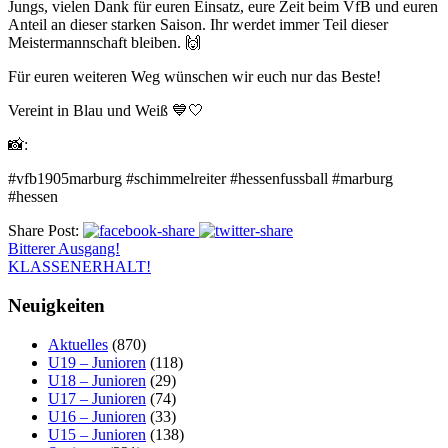
Jungs, vielen Dank für euren Einsatz, eure Zeit beim VfB und euren
Anteil an dieser starken Saison. Ihr werdet immer Teil dieser
Meistermannschaft bleiben. 🙌
Für euren weiteren Weg wünschen wir euch nur das Beste!
Vereint in Blau und Weiß
💙🤍
📸:
#vfb1905marburg #schimmelreiter #hessenfussball #marburg
#hessen
Share Post:
Bitterer Ausgang!
KLASSENERHALT!
Neuigkeiten
Aktuelles
(870)
U19 – Junioren
(118)
U18 – Junioren
(29)
U17 – Junioren
(74)
U16 – Junioren
(33)
U15 – Junioren
(138)