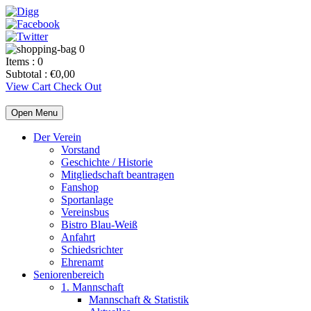
0
Items :
0
Subtotal :
€
0,00
View Cart
Check Out
Open Menu
Der Verein
Vorstand
Geschichte / Historie
Mitgliedschaft beantragen
Fanshop
Sportanlage
Vereinsbus
Bistro Blau-Weiß
Anfahrt
Schiedsrichter
Ehrenamt
Seniorenbereich
1. Mannschaft
Mannschaft & Statistik