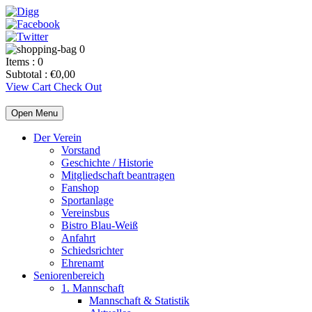
0
Items :
0
Subtotal :
€
0,00
View Cart
Check Out
Open Menu
Der Verein
Vorstand
Geschichte / Historie
Mitgliedschaft beantragen
Fanshop
Sportanlage
Vereinsbus
Bistro Blau-Weiß
Anfahrt
Schiedsrichter
Ehrenamt
Seniorenbereich
1. Mannschaft
Mannschaft & Statistik